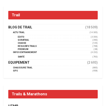
Trail
BLOG DE TRAIL
(18 509)
ACTU TRAIL
(14 305)
EDITO
(3 354)
GORATRAIL
(390)
CHASSE
(149)
RÉSULTATS TRAILS
(738)
PREMIUM
(38)
INFOS ENTRAINEMENT
(4 232)
SANTÉ
(793)
EQUIPEMENT
(2 693)
CHAUSSURE TRAIL
(800)
GPS
(958)
Trails & Marathons