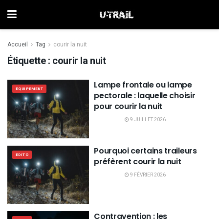
Accueil
Tag
courir la nuit
Étiquette :
courir la nuit
Lampe frontale ou lampe
EQUIPEMENT
pectorale : laquelle choisir
pour courir la nuit
9 JUILLET 2026
Pourquoi certains traileurs
EDITO
préfèrent courir la nuit
9 FÉVRIER 2026
Contravention : les