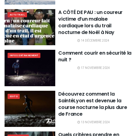
A CÔTÉ DE PAU : un coureur
ACTU TRAIL
victime d’un malaise
cardiaque lors du trail
nocturne de Noël à Nay
14 DÉCEMBRE 2024
Comment courir en sécurité la
INFOS ENTRAINEMENT
nuit ?
17 NOVEMBRE 2024
Découvrez comment la
EDITO
SaintéLyon est devenue la
course nocturne la plus dure
de France
13 NOVEMBRE 2024
Quels critères prendre en