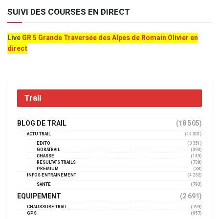
SUIVI DES COURSES EN DIRECT
Live
GR 5 Grande Traversée des Alpes de Romain Olivier en
direct
Trail
BLOG DE TRAIL
(18 505)
ACTU TRAIL
(14 301)
EDITO
(3 351)
GORATRAIL
(390)
CHASSE
(149)
RÉSULTATS TRAILS
(738)
PREMIUM
(38)
INFOS ENTRAINEMENT
(4 232)
SANTÉ
(793)
EQUIPEMENT
(2 691)
CHAUSSURE TRAIL
(799)
GPS
(957)