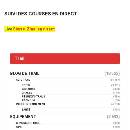
SUIVI DES COURSES EN DIRECT
Live
Sierre-Zinal en direct
Trail
BLOG DE TRAIL
(18 522)
ACTU TRAIL
(14 317)
EDITO
(3 361)
GORATRAIL
(390)
CHASSE
(149)
RÉSULTATS TRAILS
(739)
PREMIUM
(38)
INFOS ENTRAINEMENT
(4 233)
SANTÉ
(794)
EQUIPEMENT
(2 693)
CHAUSSURE TRAIL
(800)
GPS
(958)