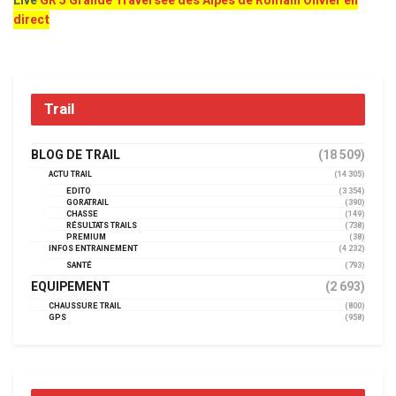
Live
GR 5 Grande Traversée des Alpes de Romain Olivier en
direct
Trail
BLOG DE TRAIL
(18 509)
ACTU TRAIL
(14 305)
EDITO
(3 354)
GORATRAIL
(390)
CHASSE
(149)
RÉSULTATS TRAILS
(738)
PREMIUM
(38)
INFOS ENTRAINEMENT
(4 232)
SANTÉ
(793)
EQUIPEMENT
(2 693)
CHAUSSURE TRAIL
(800)
GPS
(958)