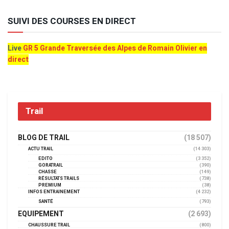
SUIVI DES COURSES EN DIRECT
Live
GR 5 Grande Traversée des Alpes de Romain Olivier en
direct
Trail
BLOG DE TRAIL
(18 507)
ACTU TRAIL
(14 303)
EDITO
(3 352)
GORATRAIL
(390)
CHASSE
(149)
RÉSULTATS TRAILS
(738)
PREMIUM
(38)
INFOS ENTRAINEMENT
(4 232)
SANTÉ
(793)
EQUIPEMENT
(2 693)
CHAUSSURE TRAIL
(800)