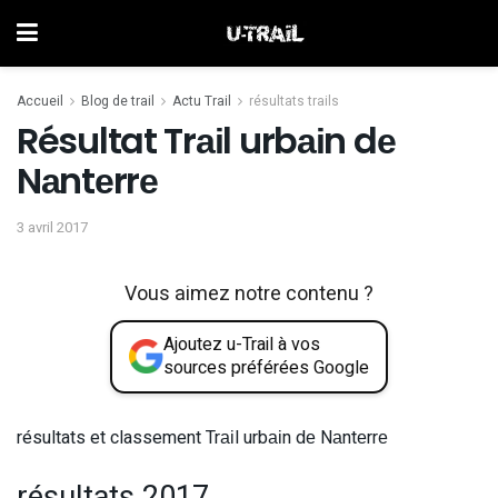
Accueil
Blog de trail
Actu Trail
résultats trails
Résultat Trаіl urbаіn dе
Nаntеrrе
3 avril 2017
Vous aimez notre contenu ?
Ajoutez u-Trail à vos
sources préférées Google
résultats et classement Trаіl urbаіn dе Nаntеrrе
résultats 2017