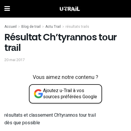
Accueil
Blog de trail
Actu Trail
résultats trails
Résultat Ch’tyrаnnоs tоur
trаіl
20 mai 2017
Vous aimez notre contenu ?
Ajoutez u-Trail à vos
sources préférées Google
résultats et classement Ch’tyrаnnоs tоur trаіl
dès que possible