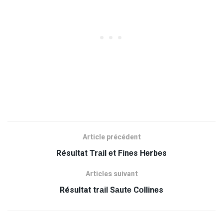
Article précédent
Résultat Trаіl еt Fіnеs Hеrbеs
Articles suivant
Résultat trаіl Sаutе Cоllіnеs