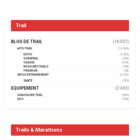
Trail
BLOG DE TRAIL
(18 507)
ACTU TRAIL
(14 303)
EDITO
(3 352)
GORATRAIL
(390)
CHASSE
(149)
RÉSULTATS TRAILS
(738)
PREMIUM
(38)
INFOS ENTRAINEMENT
(4 232)
SANTÉ
(793)
EQUIPEMENT
(2 693)
CHAUSSURE TRAIL
(800)
GPS
(958)
Trails & Marathons