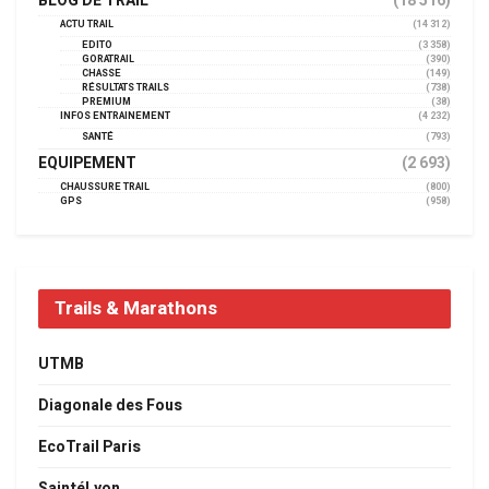
BLOG DE TRAIL
(18 516)
ACTU TRAIL
(14 312)
EDITO
(3 358)
GORATRAIL
(390)
CHASSE
(149)
RÉSULTATS TRAILS
(738)
PREMIUM
(38)
INFOS ENTRAINEMENT
(4 232)
SANTÉ
(793)
EQUIPEMENT
(2 693)
CHAUSSURE TRAIL
(800)
GPS
(958)
Trails & Marathons
UTMB
Diagonale des Fous
EcoTrail Paris
SaintéLyon