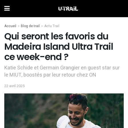
Accueil
Blog de trail
Actu Trail
Qui seront les favoris du
Madeira Island Ultra Trail
ce week-end ?
Katie Schide et Germain Grangier en guest star sur
le MIUT, boostés par leur retour chez ON
22 avril 2025