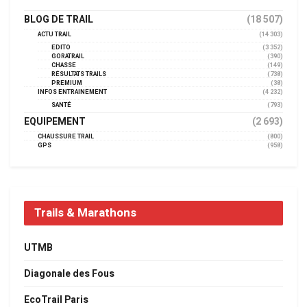
BLOG DE TRAIL
(18 507)
ACTU TRAIL
(14 303)
EDITO
(3 352)
GORATRAIL
(390)
CHASSE
(149)
RÉSULTATS TRAILS
(738)
PREMIUM
(38)
INFOS ENTRAINEMENT
(4 232)
SANTÉ
(793)
EQUIPEMENT
(2 693)
CHAUSSURE TRAIL
(800)
GPS
(958)
Trails & Marathons
UTMB
Diagonale des Fous
EcoTrail Paris