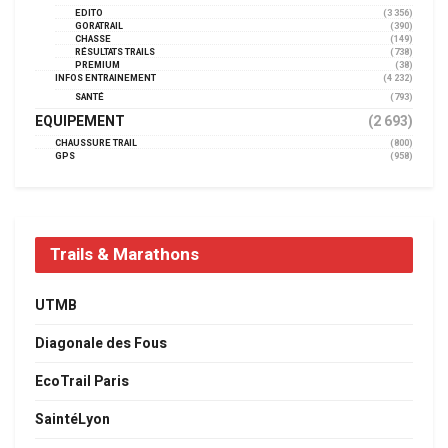
EDITO
(3 356)
GORATRAIL
(390)
CHASSE
(149)
RÉSULTATS TRAILS
(738)
PREMIUM
(38)
INFOS ENTRAINEMENT
(4 232)
SANTÉ
(793)
EQUIPEMENT
(2 693)
CHAUSSURE TRAIL
(800)
GPS
(958)
Trails & Marathons
UTMB
Diagonale des Fous
EcoTrail Paris
SaintéLyon