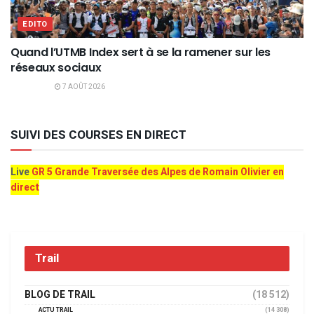
EDITO
Quand l’UTMB Index sert à se la ramener sur les
réseaux sociaux
7 AOÛT 2026
SUIVI DES COURSES EN DIRECT
Live
GR 5 Grande Traversée des Alpes de Romain Olivier en
direct
Trail
BLOG DE TRAIL
(18 512)
ACTU TRAIL
(14 308)