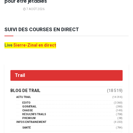
pour être jetables
7 AOÛT 2026
SUIVI DES COURSES EN DIRECT
Live
Sierre-Zinal en direct
Trail
BLOG DE TRAIL
(18 519)
ACTU TRAIL
(14 314)
EDITO
(3 360)
GORATRAIL
(390)
CHASSE
(149)
RÉSULTATS TRAILS
(738)
PREMIUM
(38)
INFOS ENTRAINEMENT
(4 233)
SANTÉ
(794)