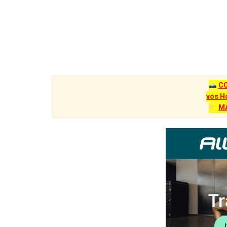
C
vos H
M