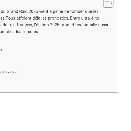
t du Grand Raid 2025 vient à peine de tomber que les
 Fous affolent déjà les pronostics. Entre ultra-élite
 du trail français, l’édition 2025 promet une bataille aussi
que chez les femmes.
e
ce
core évoluer