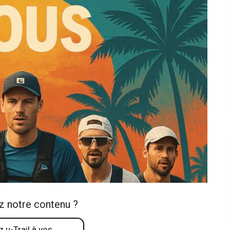
z notre contenu ?
 u-Trail à vos