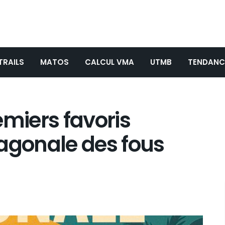
TRAILS
MATOS
CALCUL VMA
UTMB
TENDANC
emiers favoris
iagonale des fous