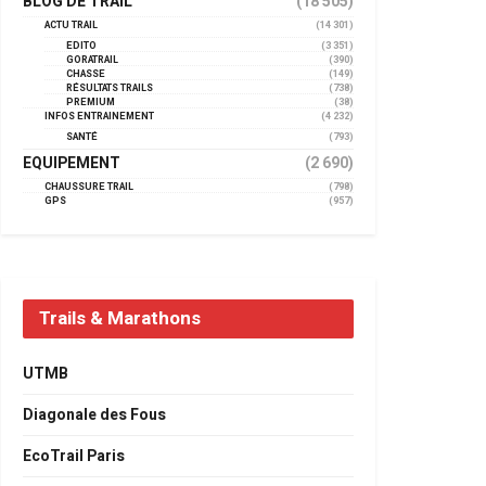
BLOG DE TRAIL
(18 505)
ACTU TRAIL
(14 301)
EDITO
(3 351)
GORATRAIL
(390)
CHASSE
(149)
RÉSULTATS TRAILS
(738)
PREMIUM
(38)
INFOS ENTRAINEMENT
(4 232)
SANTÉ
(793)
EQUIPEMENT
(2 690)
CHAUSSURE TRAIL
(798)
GPS
(957)
Trails & Marathons
UTMB
Diagonale des Fous
EcoTrail Paris