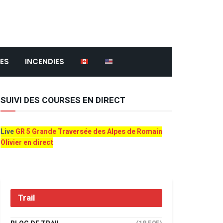
ES
INCENDIES
SUIVI DES COURSES EN DIRECT
Live
GR 5 Grande Traversée des Alpes de Romain
Olivier en direct
Trail