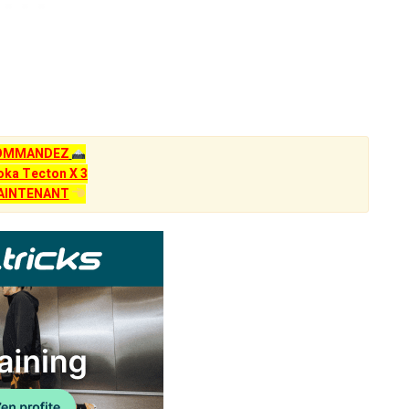
OMMANDEZ
oka Tecton X 3
AINTENANT