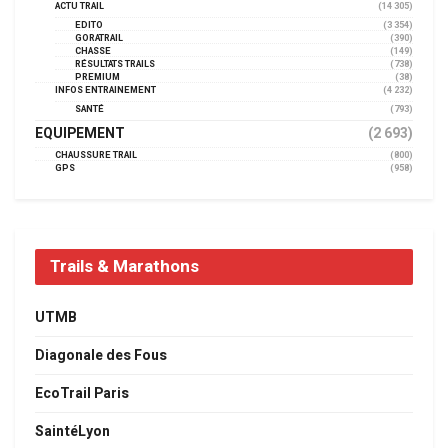
ACTU TRAIL
(14 305)
EDITO
(3 354)
GORATRAIL
(390)
CHASSE
(149)
RÉSULTATS TRAILS
(738)
PREMIUM
(38)
INFOS ENTRAINEMENT
(4 232)
SANTÉ
(793)
EQUIPEMENT
(2 693)
CHAUSSURE TRAIL
(800)
GPS
(958)
Trails & Marathons
UTMB
Diagonale des Fous
EcoTrail Paris
SaintéLyon