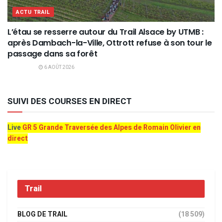
ACTU TRAIL
L’étau se resserre autour du Trail Alsace by UTMB :
après Dambach-la-Ville, Ottrott refuse à son tour le
passage dans sa forêt
6 AOÛT 2026
SUIVI DES COURSES EN DIRECT
Live
GR 5 Grande Traversée des Alpes de Romain Olivier en
direct
Trail
BLOG DE TRAIL
(18 509)