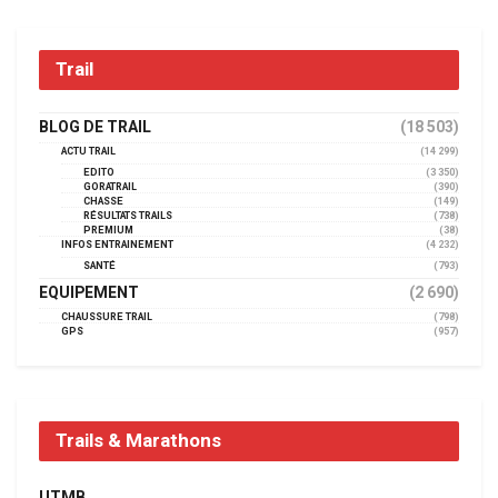
Trail
BLOG DE TRAIL
(18 503)
ACTU TRAIL
(14 299)
EDITO
(3 350)
GORATRAIL
(390)
CHASSE
(149)
RÉSULTATS TRAILS
(738)
PREMIUM
(38)
INFOS ENTRAINEMENT
(4 232)
SANTÉ
(793)
EQUIPEMENT
(2 690)
CHAUSSURE TRAIL
(798)
GPS
(957)
Trails & Marathons
UTMB