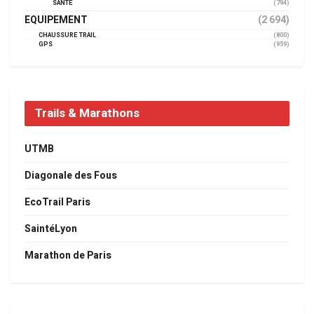
SANTÉ
(794)
EQUIPEMENT
(2 694)
CHAUSSURE TRAIL
(800)
GPS
(959)
Trails & Marathons
UTMB
Diagonale des Fous
EcoTrail Paris
SaintéLyon
Marathon de Paris