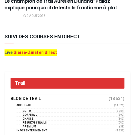
Le champion de trail Aurélien Dunand-Pallaz
explique pourquoi il déteste le fractionné à plat
9 AOÛT 2026
SUIVI DES COURSES EN DIRECT
Live
Sierre-Zinal en direct
Trail
BLOG DE TRAIL
(18 531)
ACTU TRAIL
(14 326)
EDITO
(3 364)
GORATRAIL
(390)
CHASSE
(149)
RÉSULTATS TRAILS
(740)
PREMIUM
(38)
INFOS ENTRAINEMENT
(4 233)