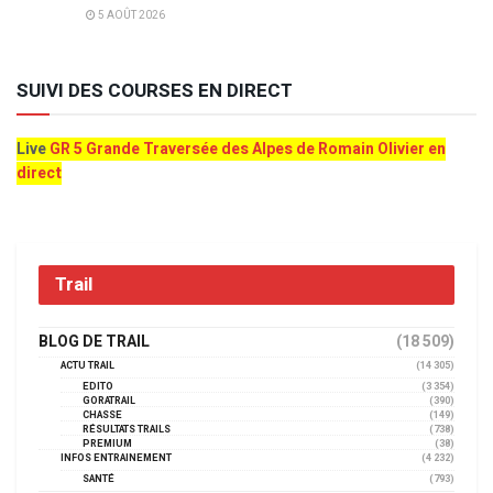
5 AOÛT 2026
SUIVI DES COURSES EN DIRECT
Live
GR 5 Grande Traversée des Alpes de Romain Olivier en
direct
Trail
BLOG DE TRAIL
(18 509)
ACTU TRAIL
(14 305)
EDITO
(3 354)
GORATRAIL
(390)
CHASSE
(149)
RÉSULTATS TRAILS
(738)
PREMIUM
(38)
INFOS ENTRAINEMENT
(4 232)
SANTÉ
(793)