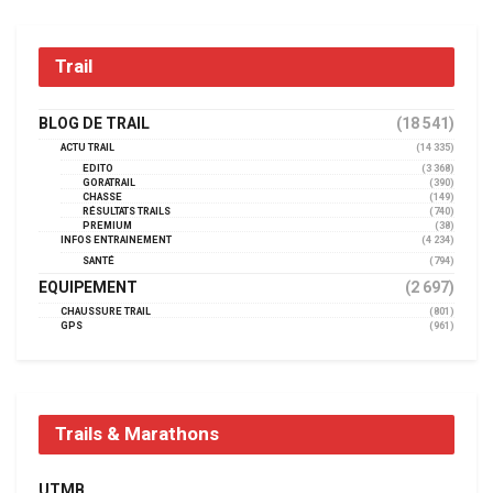
Trail
BLOG DE TRAIL
(18 541)
ACTU TRAIL
(14 335)
EDITO
(3 368)
GORATRAIL
(390)
CHASSE
(149)
RÉSULTATS TRAILS
(740)
PREMIUM
(38)
INFOS ENTRAINEMENT
(4 234)
SANTÉ
(794)
EQUIPEMENT
(2 697)
CHAUSSURE TRAIL
(801)
GPS
(961)
Trails & Marathons
UTMB