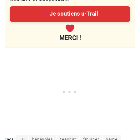
Je soutiens u-Trail
MERCI !
Tags:
JO
bénévoles
teeshirt
finisher
veste