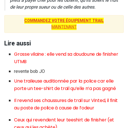
prêts à payer cher pour les obtenir, qu’ils soient le fruit
de leur propre sueur ou de celle des autres.
COMMANDEZ VOTRE ÉQUIPEMENT TRAIL
MAINTENANT
Lire aussi
Grosse vilaine : elle vend sa doudoune de finisher
UTMB
revente bob JO
Une traileuse auditionnée par la police car elle
porte un tee-shirt de trail qu’elle n’a pas gagné
Il revend ses chaussures de trail sur Vinted, il finit
au poste de police à cause de l’odeur
Ceux qui revendent leur teeshirt de finisher (et
ceux qui les achète)