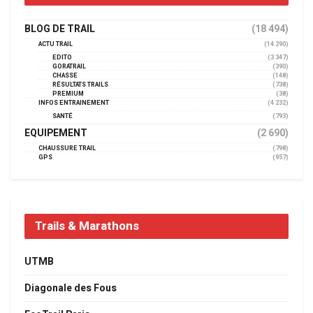
BLOG DE TRAIL
(18 494)
ACTU TRAIL
(14 290)
EDITO
(3 347)
GORATRAIL
(390)
CHASSE
(148)
RÉSULTATS TRAILS
(738)
PREMIUM
(38)
INFOS ENTRAINEMENT
(4 232)
SANTÉ
(793)
EQUIPEMENT
(2 690)
CHAUSSURE TRAIL
(798)
GPS
(957)
Trails & Marathons
UTMB
Diagonale des Fous