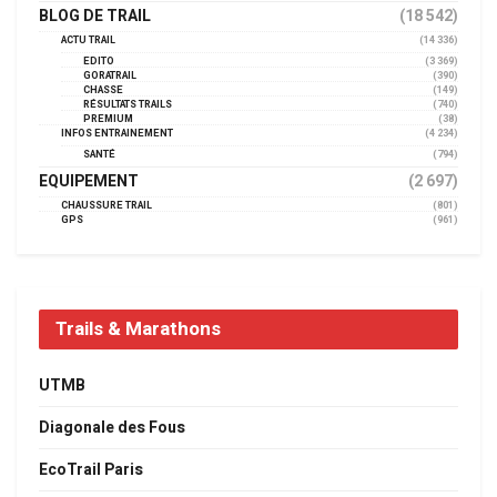
BLOG DE TRAIL
(18 542)
ACTU TRAIL
(14 336)
EDITO
(3 369)
GORATRAIL
(390)
CHASSE
(149)
RÉSULTATS TRAILS
(740)
PREMIUM
(38)
INFOS ENTRAINEMENT
(4 234)
SANTÉ
(794)
EQUIPEMENT
(2 697)
CHAUSSURE TRAIL
(801)
GPS
(961)
Trails & Marathons
UTMB
Diagonale des Fous
EcoTrail Paris