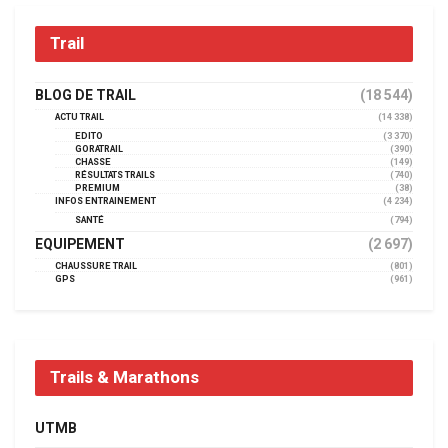
Trail
BLOG DE TRAIL
(18 544)
ACTU TRAIL
(14 338)
EDITO
(3 370)
GORATRAIL
(390)
CHASSE
(149)
RÉSULTATS TRAILS
(740)
PREMIUM
(38)
INFOS ENTRAINEMENT
(4 234)
SANTÉ
(794)
EQUIPEMENT
(2 697)
CHAUSSURE TRAIL
(801)
GPS
(961)
Trails & Marathons
UTMB