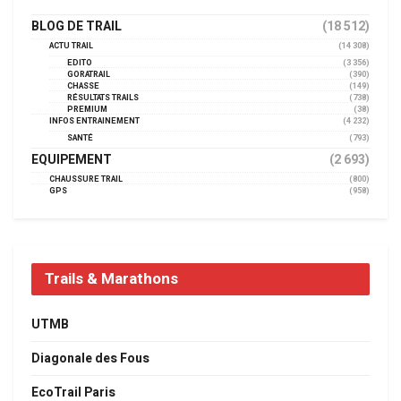
BLOG DE TRAIL
(18 512)
ACTU TRAIL
(14 308)
EDITO
(3 356)
GORATRAIL
(390)
CHASSE
(149)
RÉSULTATS TRAILS
(738)
PREMIUM
(38)
INFOS ENTRAINEMENT
(4 232)
SANTÉ
(793)
EQUIPEMENT
(2 693)
CHAUSSURE TRAIL
(800)
GPS
(958)
Trails & Marathons
UTMB
Diagonale des Fous
EcoTrail Paris