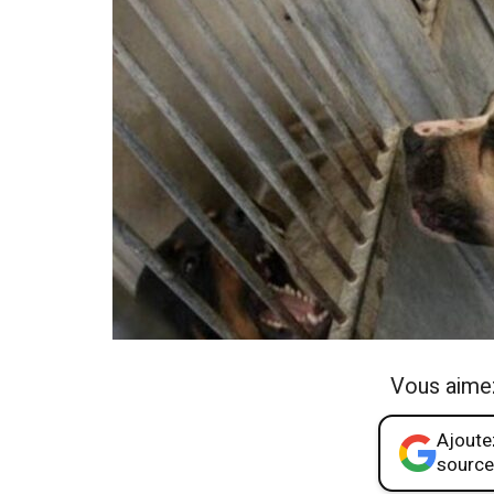
Vous aime
Ajoutez
source