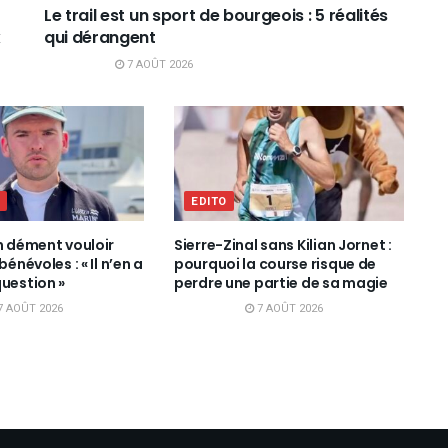
Le trail est un sport de bourgeois : 5 réalités
x
qui dérangent
7 AOÛT 2026
L
EDITO
n dément vouloir
Sierre-Zinal sans Kilian Jornet :
bénévoles : « Il n’en a
pourquoi la course risque de
question »
perdre une partie de sa magie
7 AOÛT 2026
7 AOÛT 2026