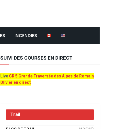
ES
INCENDIES
SUIVI DES COURSES EN DIRECT
Live
GR 5 Grande Traversée des Alpes de Romain
Olivier en direct
Trail