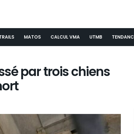
TRAILS
MATOS
CALCUL VMA
UTMB
TENDANC
sé par trois chiens
mort