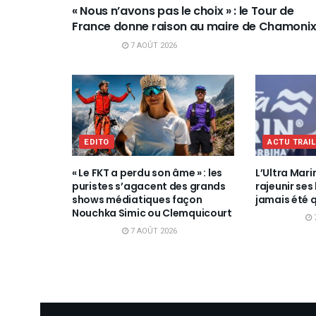
« Nous n’avons pas le choix » : le Tour de
France donne raison au maire de Chamoni
7 AOÛT 2026
EDITO
ACTU TRAI
« Le FKT a perdu son âme » : les
L’Ultra Mari
puristes s’agacent des grands
rajeunir ses 
shows médiatiques façon
jamais été 
Nouchka Simic ou Clemquicourt
7 AOÛT 2026