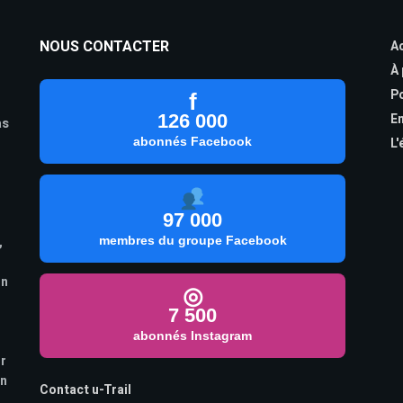
NOUS CONTACTER
Ac
À
Po
f
126 000
En
as
abonnés Facebook
L'
97 000
,
membres du groupe Facebook
on
◎
7 500
abonnés Instagram
ur
on
Contact u-Trail