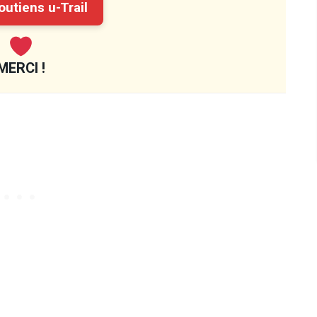
utiens u-Trail
MERCI !