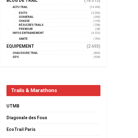
BLOG DE TRAIL
(18 513)
ACTU TRAIL
(14 309)
EDITO
(3 356)
GORATRAIL
(390)
CHASSE
(149)
RÉSULTATS TRAILS
(738)
PREMIUM
(38)
INFOS ENTRAINEMENT
(4 232)
SANTÉ
(793)
EQUIPEMENT
(2 693)
CHAUSSURE TRAIL
(800)
GPS
(958)
Trails & Marathons
UTMB
Diagonale des Fous
EcoTrail Paris