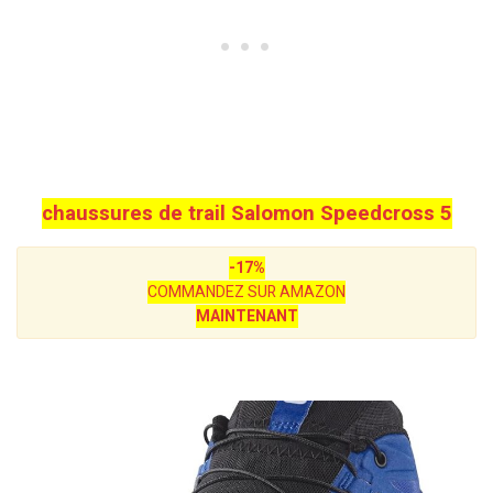
chaussures de trail Salomon Speedcross 5
-17%
COMMANDEZ SUR AMAZON
MAINTENANT