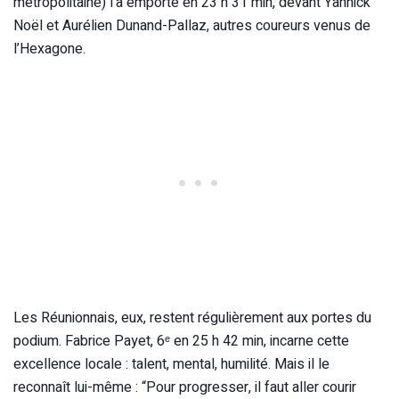
métropolitaine) l’a emporté en 23 h 31 min, devant Yannick
Noël et Aurélien Dunand-Pallaz, autres coureurs venus de
l’Hexagone.
Les Réunionnais, eux, restent régulièrement aux portes du
podium. Fabrice Payet, 6ᵉ en 25 h 42 min, incarne cette
excellence locale : talent, mental, humilité. Mais il le
reconnaît lui-même : “Pour progresser, il faut aller courir