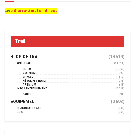
Live
Sierre-Zinal en direct
Trail
BLOG DE TRAIL
(18 519)
ACTU TRAIL
(14 314)
EDITO
(3 360)
GORATRAIL
(390)
CHASSE
(149)
RÉSULTATS TRAILS
(738)
PREMIUM
(38)
INFOS ENTRAINEMENT
(4 233)
SANTÉ
(794)
EQUIPEMENT
(2 693)
CHAUSSURE TRAIL
(800)
GPS
(958)