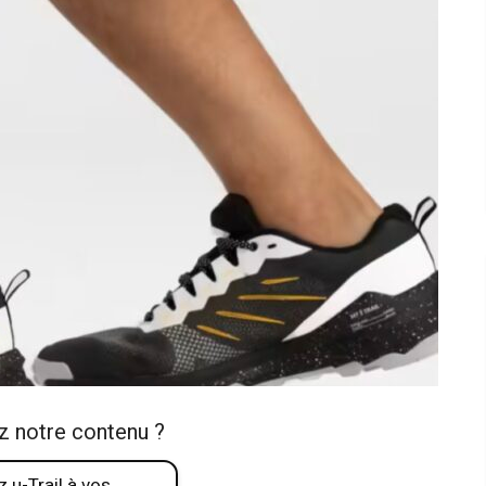
z notre contenu ?
 u-Trail à vos