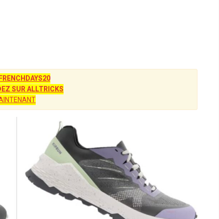
FRENCHDAYS20
Z SUR ALLTRICKS
AINTENANT