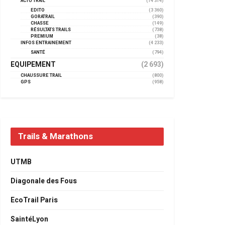
ACTU TRAIL
(14 314)
EDITO
(3 360)
GORATRAIL
(390)
CHASSE
(149)
RÉSULTATS TRAILS
(738)
PREMIUM
(38)
INFOS ENTRAINEMENT
(4 233)
SANTÉ
(794)
EQUIPEMENT
(2 693)
CHAUSSURE TRAIL
(800)
GPS
(958)
Trails & Marathons
UTMB
Diagonale des Fous
EcoTrail Paris
SaintéLyon