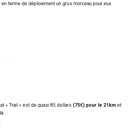
nt en terme de déploiement un gros morceau pour eux.
t « Trail » est de quasi 85 dollars
(75€) pour le 21km
et
 là….
!