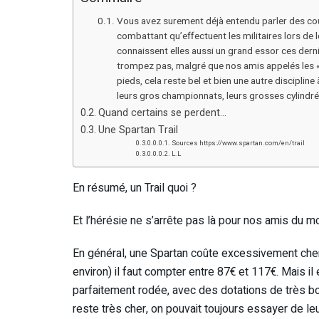
Vous avez surement déjà entendu parler des co
combattant qu’effectuent les militaires lors de l
connaissent elles aussi un grand essor ces dern
trompez pas, malgré que nos amis appelés les «
pieds, cela reste bel et bien une autre disciplin
leurs gros championnats, leurs grosses cylindrée
Quand certains se perdent…
Une Spartan Trail
Sources https://www.spartan.com/en/trail
L.L
En résumé, un Trail quoi ?
Et l’hérésie ne s’arrête pas là pour nos amis du 
En général, une Spartan coûte excessivement cher
environ) il faut compter entre 87€ et 117€. Mais il
parfaitement rodée, avec des dotations de très bo
reste très cher, on pouvait toujours essayer de leur