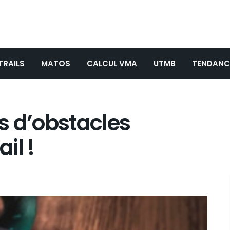
TRAILS
MATOS
CALCUL VMA
UTMB
TENDANC
s d’obstacles
il !