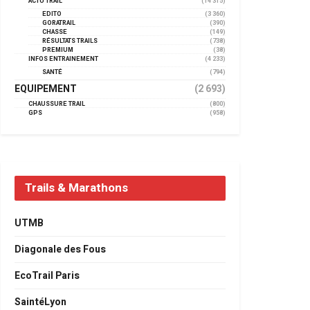
ACTU TRAIL
(14 315)
EDITO
(3 360)
GORATRAIL
(390)
CHASSE
(149)
RÉSULTATS TRAILS
(738)
PREMIUM
(38)
INFOS ENTRAINEMENT
(4 233)
SANTÉ
(794)
EQUIPEMENT
(2 693)
CHAUSSURE TRAIL
(800)
GPS
(958)
Trails & Marathons
UTMB
Diagonale des Fous
EcoTrail Paris
SaintéLyon