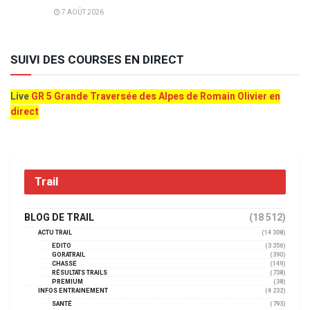
7 AOÛT 2026
SUIVI DES COURSES EN DIRECT
Live
GR 5 Grande Traversée des Alpes de Romain Olivier en
direct
Trail
BLOG DE TRAIL
(18 512)
ACTU TRAIL
(14 308)
EDITO
(3 356)
GORATRAIL
(390)
CHASSE
(149)
RÉSULTATS TRAILS
(738)
PREMIUM
(38)
INFOS ENTRAINEMENT
(4 232)
SANTÉ
(793)