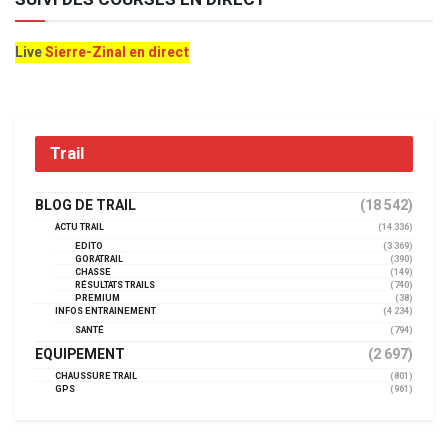
Live
Sierre-Zinal en direct
Trail
BLOG DE TRAIL
(18 542)
ACTU TRAIL
(14 336)
EDITO
(3 369)
GORATRAIL
(390)
CHASSE
(149)
RÉSULTATS TRAILS
(740)
PREMIUM
(38)
INFOS ENTRAINEMENT
(4 234)
SANTÉ
(794)
EQUIPEMENT
(2 697)
CHAUSSURE TRAIL
(801)
GPS
(961)