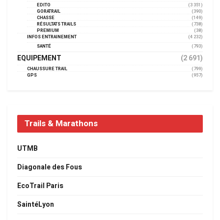
EDITO
(3 351)
GORATRAIL
(390)
CHASSE
(149)
RÉSULTATS TRAILS
(738)
PREMIUM
(38)
INFOS ENTRAINEMENT
(4 232)
SANTÉ
(793)
EQUIPEMENT
(2 691)
CHAUSSURE TRAIL
(799)
GPS
(957)
Trails & Marathons
UTMB
Diagonale des Fous
EcoTrail Paris
SaintéLyon