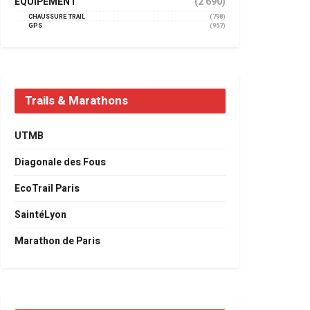
EQUIPEMENT
(2 690)
CHAUSSURE TRAIL
(798)
GPS
(957)
Trails & Marathons
UTMB
Diagonale des Fous
EcoTrail Paris
SaintéLyon
Marathon de Paris