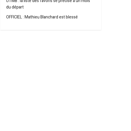
UTMB : la liste des favoris se précise à un mois
du départ
OFFICIEL : Mathieu Blanchard est blessé