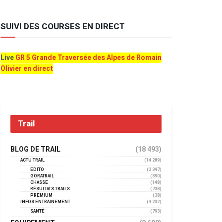
SUIVI DES COURSES EN DIRECT
Live
GR 5 Grande Traversée des Alpes de Romain
Olivier en direct
Trail
BLOG DE TRAIL
(18 493)
ACTU TRAIL
(14 289)
EDITO
(3 347)
GORATRAIL
(390)
CHASSE
(148)
RÉSULTATS TRAILS
(738)
PREMIUM
(38)
INFOS ENTRAINEMENT
(4 232)
SANTÉ
(793)