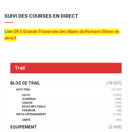
SUIVI DES COURSES EN DIRECT
Live
GR 5 Grande Traversée des Alpes de Romain Olivier en
direct
Trail
BLOG DE TRAIL
(18 507)
ACTU TRAIL
(14 303)
EDITO
(3 352)
GORATRAIL
(390)
CHASSE
(149)
RÉSULTATS TRAILS
(738)
PREMIUM
(38)
INFOS ENTRAINEMENT
(4 232)
SANTÉ
(793)
EQUIPEMENT
(2 693)