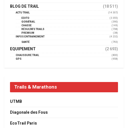
BLOG DE TRAIL
(18 511)
ACTU TRAIL
(14 307)
EDITO
(3 355)
GORATRAIL
(390)
CHASSE
(149)
RÉSULTATS TRAILS
(738)
PREMIUM
(38)
INFOS ENTRAINEMENT
(4 232)
SANTÉ
(793)
EQUIPEMENT
(2 693)
CHAUSSURE TRAIL
(800)
GPS
(958)
Trails & Marathons
UTMB
Diagonale des Fous
EcoTrail Paris