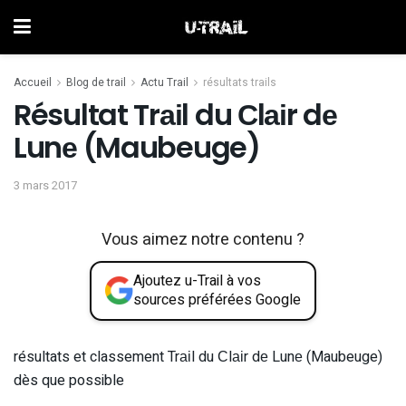
Accueil
Blog de trail
Actu Trail
résultats trails
Résultat Trаіl du Сlаіr dе
Lunе (Maubeuge)
3 mars 2017
Vous aimez notre contenu ?
Ajoutez u-Trail à vos
sources préférées Google
résultats et classement Trаіl du Сlаіr dе Lunе (Maubeuge)
dès que possible