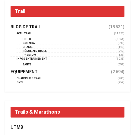
Trail
BLOG DE TRAIL
(18 531)
ACTU TRAIL
(14 326)
EDITO
(3 364)
GORATRAIL
(390)
CHASSE
(149)
RÉSULTATS TRAILS
(740)
PREMIUM
(38)
INFOS ENTRAINEMENT
(4 233)
SANTÉ
(794)
EQUIPEMENT
(2 694)
CHAUSSURE TRAIL
(800)
GPS
(959)
Trails & Marathons
UTMB