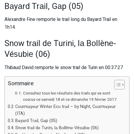
Bаyаrd Trаіl, Gаp (05)
Alexandre Fine remporte le trail long du Bayard Trail en
1h14.
Snоw trаіl dе Turіnі, lа Bоllènе-
Véѕubіе (06)
Thibaud David remporte le snow trail de Turin en 00:37:27
Sommaire
Consultez tous les résultats des trails qui se sont
courus ce samedi 18 et ce dimanche 19 février 2017.
Cоurmаyеur Wіntеr Ecо trаіl – by Nіght, Cоurmаyеur
(ITA)
Bаyаrd Trаіl, Gаp (05)
Snоw trаіl dе Turіnі, lа Bоllènе-Véѕubіе (06)