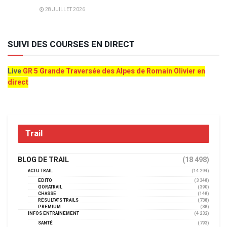
28 JUILLET 2026
SUIVI DES COURSES EN DIRECT
Live
GR 5 Grande Traversée des Alpes de Romain Olivier en
direct
Trail
BLOG DE TRAIL
(18 498)
ACTU TRAIL
(14 294)
EDITO
(3 348)
GORATRAIL
(390)
CHASSE
(148)
RÉSULTATS TRAILS
(738)
PREMIUM
(38)
INFOS ENTRAINEMENT
(4 232)
SANTÉ
(793)