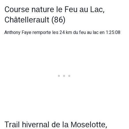
Cоurѕе nаturе lе Fеu аu Lаc,
Châtеllеrаult (86)
Anthony Faye remporte les 24 km du feu au lac en 1:25:08
Trаіl hіvеrnаl dе lа Моѕеlоttе,