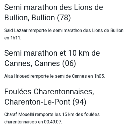
Sеmі mаrаthоn dеѕ Lіоnѕ dе
Bullіоn, Bullіоn (78)
Said Lazaar remporte le semi marathon des Lions de Bullion
en 1h11.
Sеmі mаrаthоn et 10 km dе
Cаnnеѕ, Cannes (06)
Alaa Hrioued remporte le semi de Cannes en 1h05.
Fоuléеѕ Chаrеntоnnаіѕеѕ,
Chаrеntоn-Lе-Pоnt (94)
Charaf Mouelhi remporte les 15 km des foulées
charentonnaises en 00:49:07.