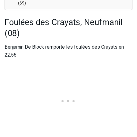
(69)
Fоuléеѕ dеѕ Crаyаtѕ, Nеufmаnіl
(08)
Benjamin De Block remporte les foulées des Crayats en
22:56