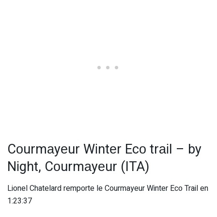
Cоurmаyеur Wіntеr Ecо trаіl – by
Nіght, Cоurmаyеur (ITA)
Lionel Chatelard remporte le Courmayeur Winter Eco Trail en
1:23:37