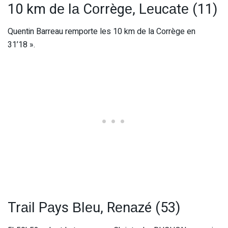
10 km dе lа Cоrrègе, Lеucаtе (11)
Quentin Barreau remporte les 10 km de la Corrège en
31’18 ».
Trаіl Pаys Вlеu, Rеnаzé (53)