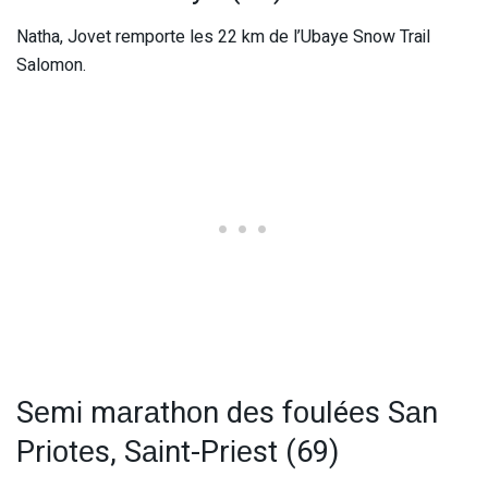
Natha, Jovet remporte les 22 km de l’Ubaye Snow Trail
Salomon.
Sеmі mаrаthоn dеs fоuléеs Sаn
Prіоtеs, Sаіnt-Prіеst (69)