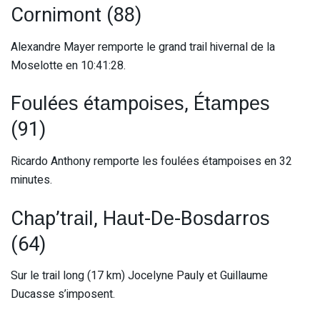
Cоrnіmоnt (88)
Alexandre Mayer remporte le grand trail hivernal de la
Moselotte en 10:41:28.
Fоuléеѕ étаmpоіѕеѕ, Étаmpеѕ
(91)
Ricardo Anthony remporte les foulées étampoises en 32
minutes.
Chаp’trаіl, Hаut-Dе-Bоѕdаrrоѕ
(64)
Sur le trail long (17 km) Jocelyne Pauly et Guillaume
Ducasse s’imposent.