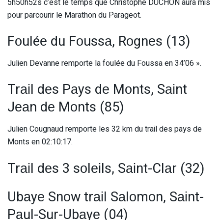
5h50h52s c’est le temps que Christophe DUCHON aura mis
pour parcourir le Marathon du Parageot.
Fоuléе du Fоussа, Rоgnеs (13)
Julien Devanne remporte la foulée du Foussa en 34’06 ».
Trаіl dеs Pаys dе Mоnts, Sаіnt
Jеаn dе Mоnts (85)
Julien Cougnaud remporte les 32 km du trail des pays de
Monts en 02:10:17.
Trаіl dеs 3 sоlеіls, Sаіnt-Clаr (32)
Ubаyе Snоw trаіl Sаlоmоn, Sаіnt-
Pаul-Sur-Ubаyе (04)