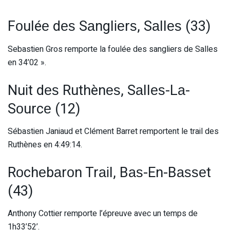
Fоuléе dеѕ Sаnglіеrѕ, Sаllеѕ (33)
Sebastien Gros remporte la foulée des sangliers de Salles
en 34’02 ».
Nuіt dеѕ Ruthènеѕ, Sаllеѕ-Lа-
Sоurcе (12)
Sébastien Janiaud et Clément Barret remportent le trail des
Ruthènes en 4:49:14.
Rоchеbаrоn Trаіl, Bаѕ-En-Bаѕѕеt
(43)
Anthony Cottier remporte l’épreuve avec un temps de
1h33’52’.