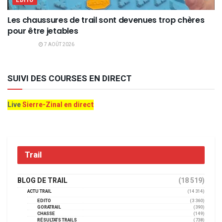
EDITO
Les chaussures de trail sont devenues trop chères
pour être jetables
7 AOÛT 2026
SUIVI DES COURSES EN DIRECT
Live
Sierre-Zinal en direct
Trail
BLOG DE TRAIL
(18 519)
ACTU TRAIL
(14 314)
EDITO
(3 360)
GORATRAIL
(390)
CHASSE
(149)
RÉSULTATS TRAILS
(738)