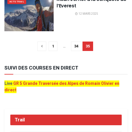
ACTU TRAIL
l’Everest
12 MARS 2025
1
…
34
35
SUIVI DES COURSES EN DIRECT
Live
GR 5 Grande Traversée des Alpes de Romain Olivier en
direct
Trail