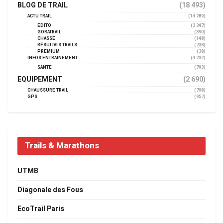
BLOG DE TRAIL
(18 493)
ACTU TRAIL
(14 289)
EDITO
(3 347)
GORATRAIL
(390)
CHASSE
(148)
RÉSULTATS TRAILS
(738)
PREMIUM
(38)
INFOS ENTRAINEMENT
(4 232)
SANTÉ
(793)
EQUIPEMENT
(2 690)
CHAUSSURE TRAIL
(798)
GPS
(957)
Trails & Marathons
UTMB
Diagonale des Fous
EcoTrail Paris