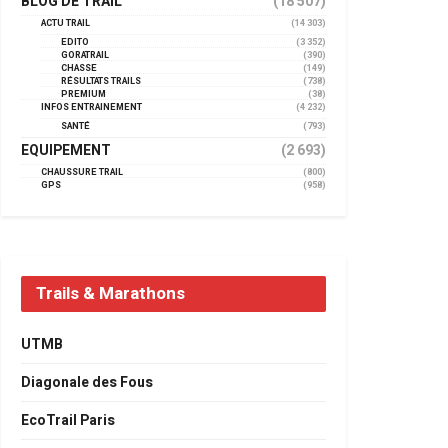
BLOG DE TRAIL
(18 507)
ACTU TRAIL
(14 303)
EDITO
(3 352)
GORATRAIL
(390)
CHASSE
(149)
RÉSULTATS TRAILS
(738)
PREMIUM
(38)
INFOS ENTRAINEMENT
(4 232)
SANTÉ
(793)
EQUIPEMENT
(2 693)
CHAUSSURE TRAIL
(800)
GPS
(958)
Trails & Marathons
UTMB
Diagonale des Fous
EcoTrail Paris