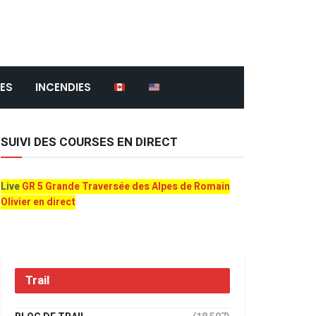
ES
INCENDIES
SUIVI DES COURSES EN DIRECT
Live
GR 5 Grande Traversée des Alpes de Romain
Olivier en direct
Trail