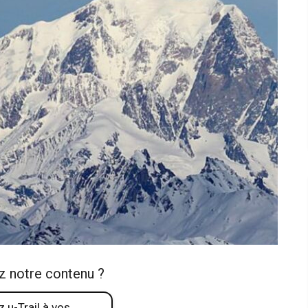
z notre contenu ?
 u-Trail à vos